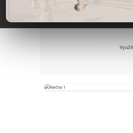
Spoľahlivá inves
dlhodobou hod
Využit