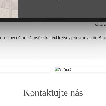
tícia s
Budova vybavená
Park
notou.
technológiami najvyššieho
zabez
štandardu.
gar
stráže
e jedinečnú príležitosť získať exkluzívny priestor v srdci Brat
Kontaktujte nás