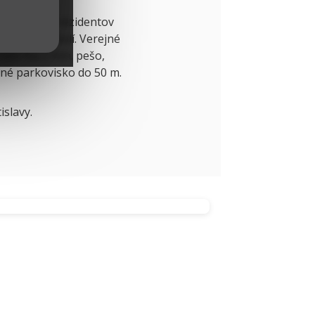
ovanie pre rezidentov
pečené v okolí. Verejné
áže iba 2 min. pešo,
né parkovisko do 50 m.
islavy.