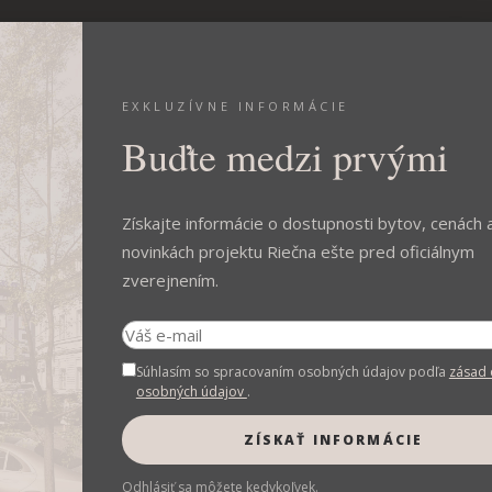
OMERČNÉ PRIESTORY
TECHNICKÝ ŠTANDARD
VIAC
KONT
EXKLUZÍVNE INFORMÁCIE
Buďte medzi prvými
Získajte informácie o dostupnosti bytov, cenách 
novinkách projektu Riečna ešte pred oficiálnym
zverejnením.
Prečo Riečna?
len pár
Flexibilný komerčný priestor
Neo
Súhlasím so spracovaním osobných údajov podľa
zásad 
slavovho
na 1. NP prispôsobiteľný
osobných údajov
.
tkých
vašim potrebám.
ZÍSKAŤ INFORMÁCIE
inánt
ri Dunaji.
Odhlásiť sa môžete kedykoľvek.