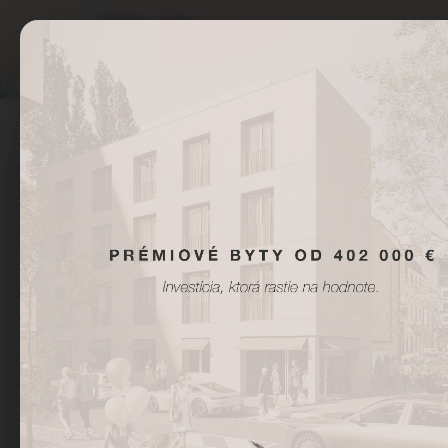
BYTY
GALÉRIA
K
Centrum mesta – 
krokov od Hviedzo
námestia a vše
kultúrnych dom
Bratislavy priamo p