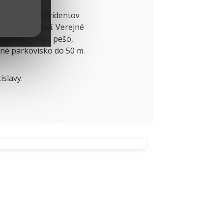
ovanie pre rezidentov
pečené v okolí. Verejné
áže iba 2 min. pešo,
né parkovisko do 50 m.
islavy.