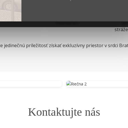
tícia s
Budova vybavená
Park
notou.
technológiami najvyššieho
zabez
štandardu.
gar
stráže
e jedinečnú príležitosť získať exkluzívny priestor v srdci Brat
Kontaktujte nás