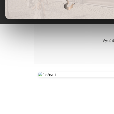
Spoľahlivá inves
dlhodobou hod
Využit