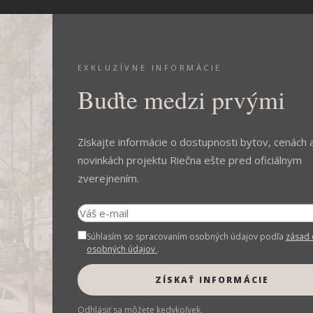
OMERČNÉ PRIESTORY
TECHNICKÝ ŠTANDARD
VIAC
KONT
EXKLUZÍVNE INFORMÁCIE
Buďte medzi prvými
Získajte informácie o dostupnosti bytov, cenách 
novinkách projektu Riečna ešte pred oficiálnym
zverejnením.
Prečo Riečna?
len pár
Flexibilný komerčný priestor
Neo
Súhlasím so spracovaním osobných údajov podľa
zásad 
slavovho
na 1. NP prispôsobiteľný
osobných údajov
.
tkých
vašim potrebám.
ZÍSKAŤ INFORMÁCIE
inánt
ri Dunaji.
Odhlásiť sa môžete kedykoľvek.