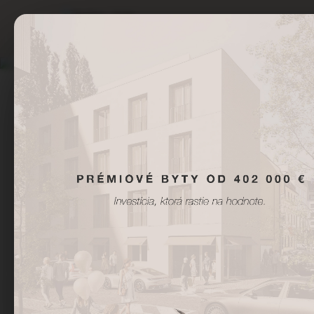
BYTY
GALÉRIA
K
Centrum mesta – 
krokov od Hviedzo
námestia a vše
kultúrnych dom
Bratislavy priamo p